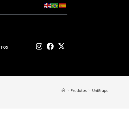
CTOS
>
Produtos
>
UniGrape