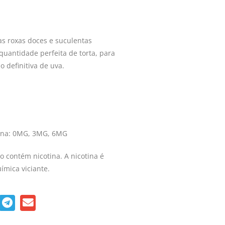
vas roxas doces e suculentas
uantidade perfeita de torta, para
o definitiva de uva.
tina: 0MG, 3MG, 6MG
o contém nicotina. A nicotina é
ímica viciante.