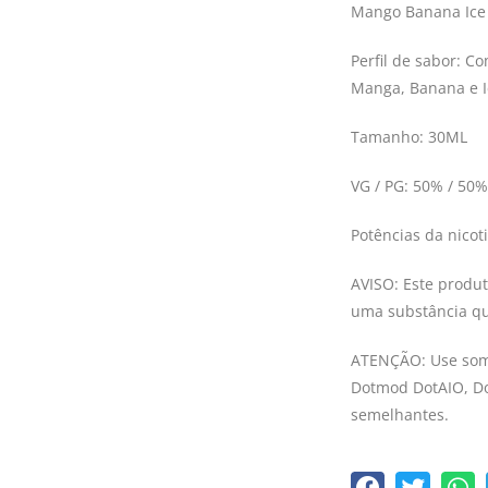
Mango Banana Ice
Perfil de sabor: C
Manga, Banana e I
Tamanho: 30ML
VG / PG: 50% / 50%
Potências da nico
AVISO: Este produt
uma substância qu
ATENÇÃO: Use som
Dotmod DotAIO, Do
semelhantes.