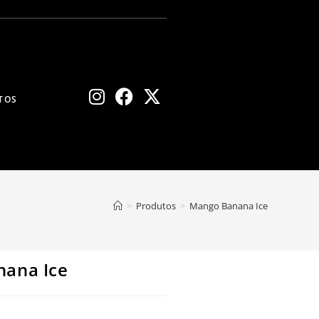
TOS
>
Produtos
>
Mango Banana Ice
ana Ice